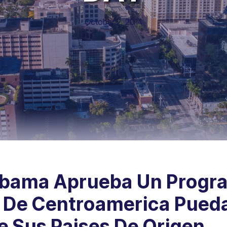
October 2, 2014
 Obama Aprueba Un Progr
 De Centroamerica Puedan
e Sus Paises De Origen