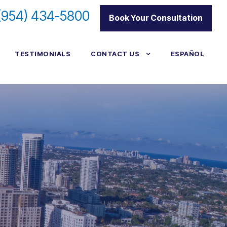
(954) 434-5800
|
Book Your Consultation
TESTIMONIALS
CONTACT US
ESPAÑOL