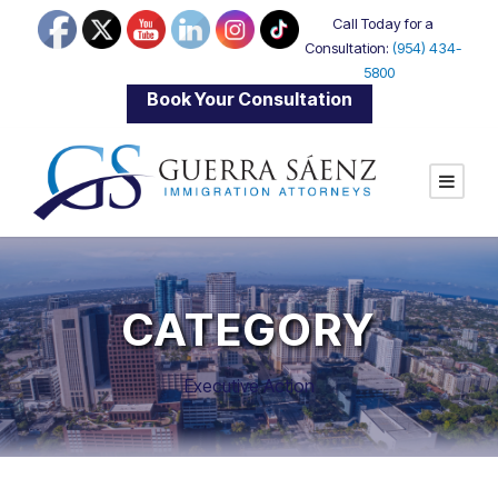
Call Today for a
Consultation:
(954) 434-
5800
|
Book Your Consultation
CATEGORY
Executive Action