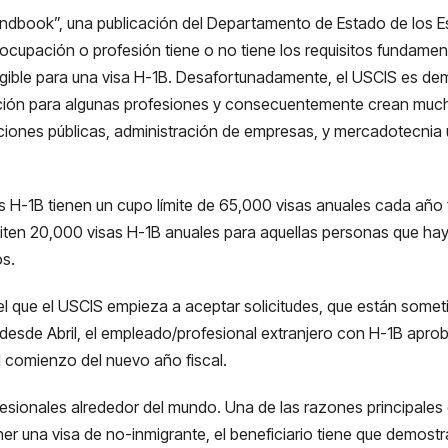
Handbook”, una publicación del Departamento de Estado de los E
a ocupación o profesión tiene o no tiene los requisitos fundam
gible para una visa H-1B. Desafortunadamente, el USCIS es dema
ción para algunas profesiones y consecuentemente crean mucho
aciones públicas, administración de empresas, y mercadotecni
as H-1B tienen un cupo límite de 65,000 visas anuales cada año
iten 20,000 visas H-1B anuales para aquellas personas que ha
os.
n el que el USCIS empieza a aceptar solicitudes, que están someti
 desde Abril, el empleado/profesional extranjero con H-1B apro
el comienzo del nuevo año fiscal.
esionales alrededor del mundo. Una de las razones principale
ener una visa de no-inmigrante, el beneficiario tiene que demos