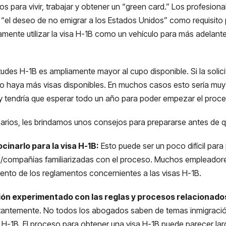
 para vivir, trabajar y obtener un “green card.” Los profesional
 “el deseo de no emigrar a los Estados Unidos” como requisito p
lamente utilizar la visa H-1B como un vehículo para más adelante
udes H-1B es ampliamente mayor al cupo disponible. Si la solicit
 no haya más visas disponibles. En muchos casos esto sería muy
 y tendría que esperar todo un año para poder empezar el proc
sarios, les brindamos unos consejos para prepararse antes de qu
inarlo para la visa H-1B:
Esto puede ser un poco difícil para
s/compañías familiarizadas con el proceso. Muchos empleador
iento de los reglamentos concernientes a las visas H-1B.
ón experimentado con las reglas y procesos relacionados
tantemente. No todos los abogados saben de temas inmigració
H-1B. El proceso para obtener una visa H-1B puede parecer lar