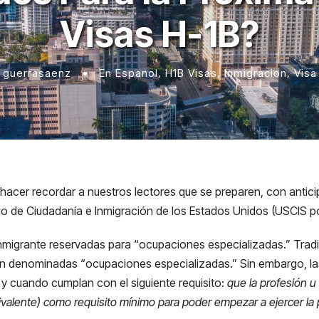
Visas H-1B?
guerrasaenz
•
En Espanol
,
H1B Visas
,
Inmigracion
,
Visa
hacer recordar a nuestros lectores que se preparen, con antici
cio de Ciudadanía e Inmigración de los Estados Unidos (USCIS por
inmigrante reservadas para “ocupaciones especializadas.” Trad
son denominadas “ocupaciones especializadas.” Sin embargo, la
y cuando cumplan con el siguiente requisito:
que la profesión u
ivalente) como requisito mínimo para poder empezar a ejercer la 