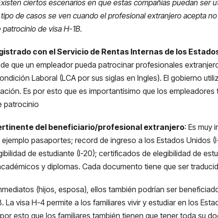
xisten ciertos escenarios en que estas compañías puedan ser uti
 tipo de casos se ven cuando el profesional extranjero acepta no 
patrocinio de visa H-1B.
strado con el Servicio de Rentas Internas de los Estados 
 de que un empleador pueda patrocinar profesionales extranjero
ndición Laboral (LCA por sus siglas en Ingles). El gobierno util
ación. Es por esto que es importantísimo que los empleadores
 patrocinio
rtinente del beneficiario/profesional extranjero
: Es muy 
Por ejemplo pasaportes; record de ingreso a los Estados Unidos 
ibilidad de estudiante (I-20); certificados de elegibilidad de es
académicos y diplomas. Cada documento tiene que ser traducido
s inmediatos (hijos, esposa), ellos también podrían ser beneficia
B. La visa H-4 permite a los familiares vivir y estudiar en los Es
por esto que los familiares también tienen que tener toda su d