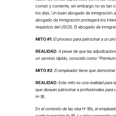
común y corriente, sin embargo no es tan c
los días. Un buen abogado de inmigración a
abogado de inmigración protegerá los inter
requisitos del USCIS. El abogado de inmigr
MITO #1
:
El proceso para patrocinar a un pr
REALIDAD
:
A pesar de que las adjudicacion
un servicio rápido, conocido como “Premium P
MITO #2
:
El empleador tiene que demostrar 
REALIDAD
:
Este mito es una realidad para l
que desean patrocinar a profesionales para 
H-1B.
En el contexto de las visa H-1Bs, el emplea
suplir la posición H-1B. La única excepción 