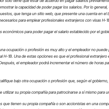
dor solo tiene que estar de acuerdo en pagar salarios previament
emostrar la capacidad de poder pagar los salarios. Por lo genera
uestos, que tenga un sitio web, que presente una cuenta en el 
ecesarios para emplear profesionales extranjeros con visas H-1
s económicos para poder pagar el salario establecido por el gobier
lguna ocupación o profesión es muy alto y el empleador no puede 
l H-1B. Una de estas opciones es que el profesional extranjero 
 Después, el empleador podrá incrementar el número de horas para
califique bajo otra ocupación o profesión que, según el gobierno, 
 utilizar su propia compañía para patrocinarse a sí mismo para u
ros que tienen su propia compañía o son accionistas en una comp