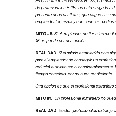
En el contexto de las visas H-1Bs, el emplea
de profesionales H-1Bs no está obligado a d
presente unos panfletos, que pague sus imp
empleador fantasma y que tiene los medios n
MITO #5
: Si el empleador no tiene los medio
1B no puede ser una opción.
REALIDAD
:
Si el salario establecido para a
para el empleador de conseguir un profesiona
reducirá el salario anual considerablemente.
tiempo completo, por su buen rendimiento.
Otra opción es que el profesional extranjero 
MITO #6
:
Un profesional extranjero no puede
REALIDAD
:
Existen profesionales extranje