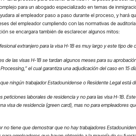
omplejo para un abogado especializado en temas de inmigración
yudara al empleador paso a paso durante el proceso, y hará qu
eses del empleador cumpliendo con las normativas de auditoría 
ación se encargara también de esclarecer algunos mitos:
ofesional extranjero para la visa H-1B es muy largo y este tipo d
es de las visas H-1B se tardan algunos meses para su aprobación
rocessing,” el cual garantiza una adjudicación del caso en 15 dí
que ningún trabajador Estadounidense o Residente Legal está disp
as peticiones laborales de residencia y no para las visa H-1B. Est
una visa de residencia (green card), mas no para empleadores qu
dor no tiene que demostrar que no hay trabajadores Estadounide
es para empleadores que hayan obtenido a la mayoría de su fuerza 