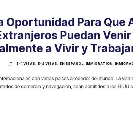
na Oportunidad Para Que 
Extranjeros Puedan Venir
lmente a Vivir y Trabaja
Z
E-1 VISAS
,
E-2 VISAS
,
EN ESPANOL
,
IMMIGRATION
,
INMIGRA
internacionales con varios países alrededor del mundo. La visa
ratados de comercio y navegación, sean admitidos a los EEUU con