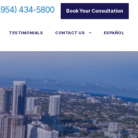
(954) 434-5800
|
Book Your Consultation
TESTIMONIALS
CONTACT US
ESPAÑOL