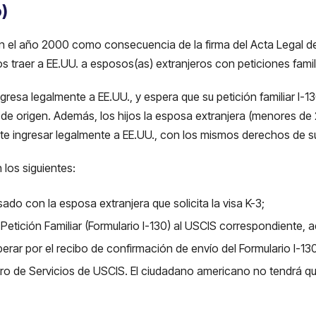
)
n el año 2000 como consecuencia de la firma del Acta Legal de 
 traer a EE.UU. a esposos(as) extranjeros con peticiones famili
ngresa legalmente a EE.UU., y espera que su petición familiar I-
aís de origen. Además, los hijos la esposa extranjera (menores d
te ingresar legalmente a EE.UU., con los mismos derechos de s
 los siguientes:
do con la esposa extranjera que solicita la visa K-3;
Petición Familiar (Formulario I-130) al USCIS correspondiente,
ar por el recibo de confirmación de envío del Formulario I-130 
tro de Servicios de USCIS. El ciudadano americano no tendrá que