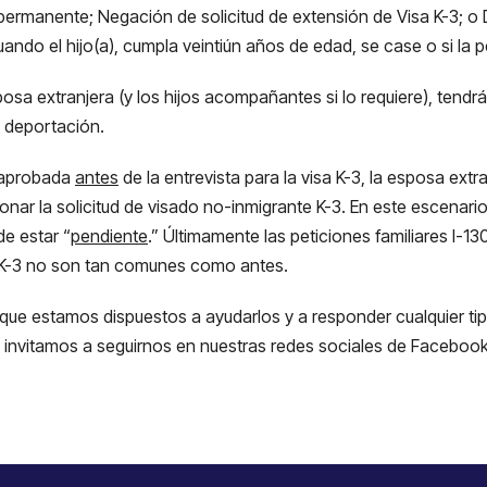
a permanente; Negación de solicitud de extensión de Visa K-3; 
uando el hijo(a), cumpla veintiún años de edad, se case o si la 
osa extranjera (y los hijos acompañantes si lo requiere), tendrá 
a deportación.
a aprobada
antes
de la entrevista para la visa K-3, la esposa ext
nar la solicitud de visado no-inmigrante K-3. En este escenario, 
de estar “
pendiente
.” Últimamente las peticiones familiares I-
s K-3 no son tan comunes como antes.
que estamos dispuestos a ayudarlos y a responder cualquier ti
s invitamos a seguirnos en nuestras redes sociales de Facebook