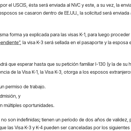
 por el USCIS, ésta será enviada al NVC y este, a su vez, la en
 esposos se casaron dentro de EE.UU., la solicitud será enviad
a forma ya explicada para las visas K-1, para luego proceder a 
pendiente”
, la visa K-3 será sellada en el pasaporte y la esposa 
rá que esperar hasta que su petición familiar I-130 (y la de su hi
ncia de la Visa K-1, la Visa K-3, otorga a los esposos extranjero
 un permiso de trabajo.
dmisión, y
 en múltiples oportunidades.
, no son indefinidas
;
tienen un período de dos años de validez, 
que las Visa K-3 y K-4 pueden ser canceladas por los siguientes 