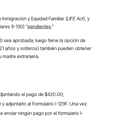
Inmigración y Equidad Familiar (
LIFE Act
), y
ares (I-130) “
pendientes
.”
130 sea aprobada; luego tiene la opción de
e 21 años y solteros) también pueden obtener
u madre extranjera.
 adjuntando el pago de $420.00;
y adjuntarlo al Formulario I-129F. Una vez
 enviar ningún pago por el formulario I-