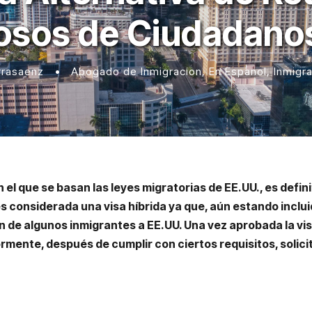
posos de Ciudadano
rrasaenz
•
Abogado de Inmigracion
,
En Espanol
,
Inmigr
el que se basan las leyes migratorias de EE.UU., es defin
es considerada una visa híbrida ya que, aún estando inclui
n de algunos inmigrantes a EE.UU. Una vez aprobada la visa
rmente, después de cumplir con ciertos requisitos, solic