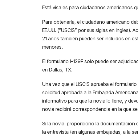
Está visa es para ciudadanos americanos qu
Para obtenerla, el ciudadano americano deber
EE.UU. (“USCIS” por sus siglas en ingles). 
21 años también pueden ser incluidos en est
menores.
El formulario I-129F solo puede ser adjudic
en Dallas, TX.
Una vez que el USCIS aprueba el formulario I
solicitud aprobada a la Embajada American
informativo para que la novia lo llene, y de
novia recibirá correspondencia en la que se 
Si la novia, proporcionó la documentación c
la entrevista (en algunas embajadas, a la se