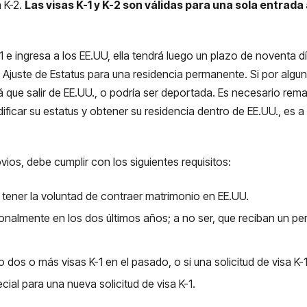
a K-2.
Las visas K-1 y K-2 son válidas para una sola entrada 
 e ingresa a los EE.UU, ella tendrá luego un plazo de noventa dí
de Ajuste de Estatus para una residencia permanente. Si por alg
á que salir de EE.UU., o podría ser deportada. Es necesario rem
dificar su estatus y obtener su residencia dentro de EE.UU., es
novios, debe cumplir con los siguientes requisitos:
 tener la voluntad de contraer matrimonio en EE.UU.
sonalmente en los dos últimos años; a no ser, que reciban un p
 dos o más visas K-1 en el pasado, o si una solicitud de visa K-
ial para una nueva solicitud de visa K-1.