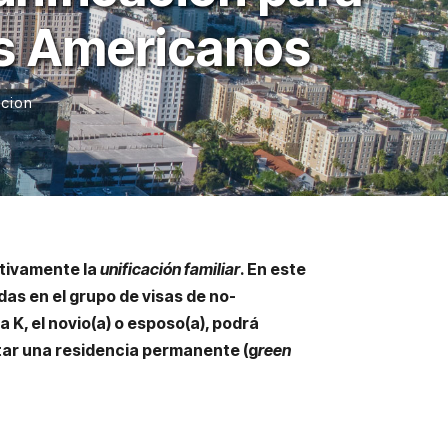
s Americanos
acion
itivamente la
unificación familiar
. En este
das en el grupo de visas de no-
 K, el novio(a) o esposo(a), podrá
itar una residencia permanente (g
reen