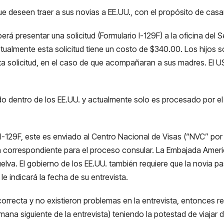
e deseen traer a sus novias a EE.UU., con el propósito de casa
á presentar una solicitud (Formulario I-129F) a la oficina del S
Actualmente esta solicitud tiene un costo de $340.00. Los hijos
a solicitud, en el caso de que acompañaran a sus madres. El USC
ado dentro de los EE.UU. y actualmente solo es procesado por e
-129F, este es enviado al Centro Nacional de Visas (“NVC” por su
a correspondiente para el proceso consular. La Embajada Ameri
vuelva. El gobierno de los EE.UU. también requiere que la novia 
le indicará la fecha de su entrevista.
orrecta y no existieron problemas en la entrevista, entonces r
mana siguiente de la entrevista) teniendo la potestad de viajar d