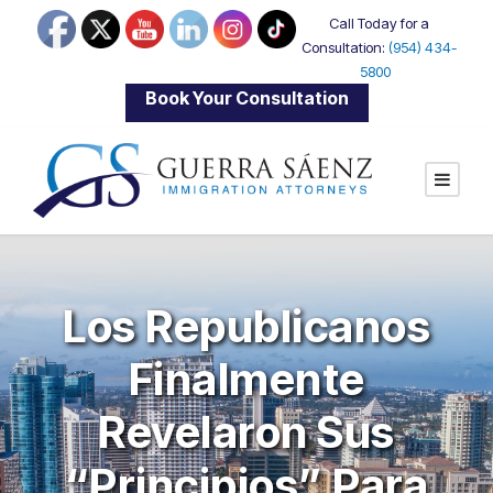
Call Today for a
Consultation:
(954) 434-
5800
|
Book Your Consultation
Los Republicanos
Finalmente
Revelaron Sus
“Principios” Para