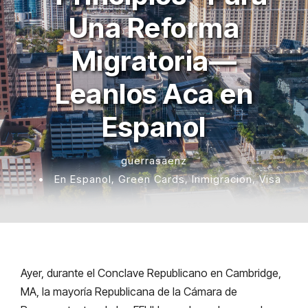
Una Reforma
Migratoria—
Leanlos Aca en
Espanol
guerrasaenz
•
En Espanol
,
Green Cards
,
Inmigracion
,
Visa
Ayer, durante el Conclave Republicano en Cambridge,
MA, la mayoría Republicana de la Cámara de