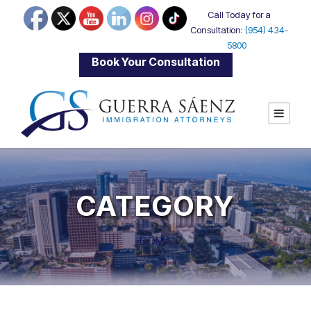
Call Today for a
Consultation:
(954) 434-
5800
|
Book Your Consultation
CATEGORY
DOMA