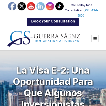
Call Today for a
Consultation:
(954) 434-
5800
|
Book Your Consultation
La Visa E-2: Una
Oportunidad Para
Que Algunos
Inversionistas