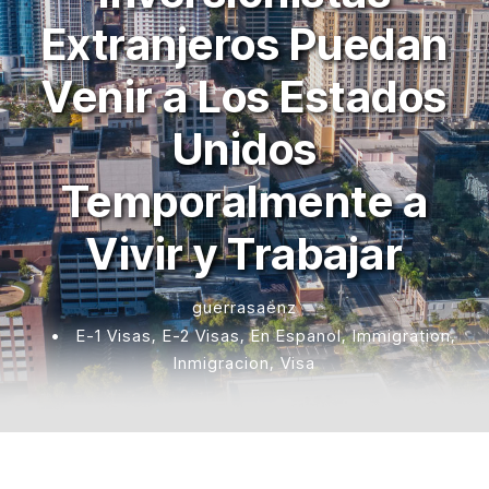
Extranjeros Puedan
Venir a Los Estados
Unidos
Temporalmente a
Vivir y Trabajar
guerrasaenz
•
E-1 Visas
,
E-2 Visas
,
En Espanol
,
Immigration
,
Inmigracion
,
Visa