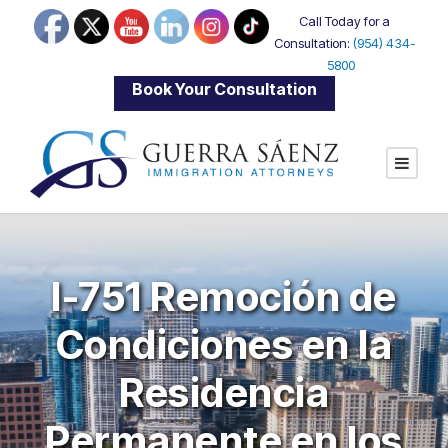
Call Today for a
Consultation:
(954) 434-
5800
|
Book Your Consultation
I-751 Remoción de
Condiciones en la
Residencia
Permanente en los