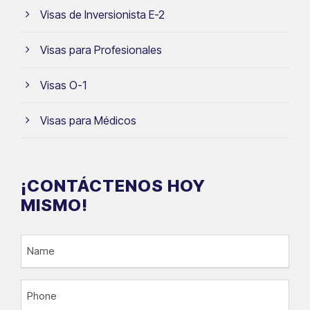
Visas de Inversionista E-2
Visas para Profesionales
Visas O-1
Visas para Médicos
¡CONTÁCTENOS HOY
MISMO!
N
a
m
P
e
h