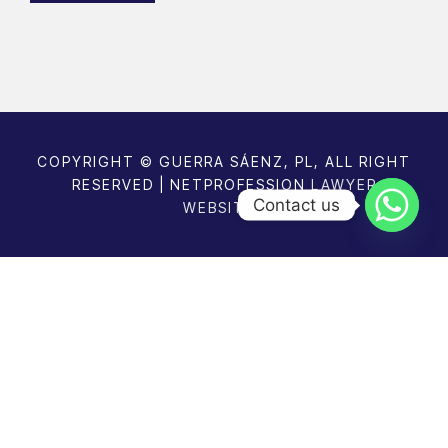
ir
e
d
)
COPYRIGHT © GUERRA SÁENZ, PL, ALL RIGHT
RESERVED | NETPROFESSION
LAWYER
Contact us
WEBSITES