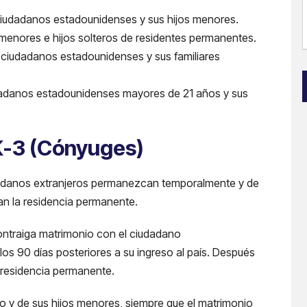
i
ciudadanos estadounidenses y sus hijos menores.
l
menores e hijos solteros de residentes permanentes.
(
ciudadanos estadounidenses y sus familiares
danos estadounidenses mayores de 21 años y sus
i
 K-3 (Cónyuges)
)
udadanos extranjeros permanezcan temporalmente y de
an la residencia permanente.
contraiga matrimonio con el ciudadano
os 90 días posteriores a su ingreso al país. Después
a residencia permanente.
ro y de sus hijos menores, siempre que el matrimonio