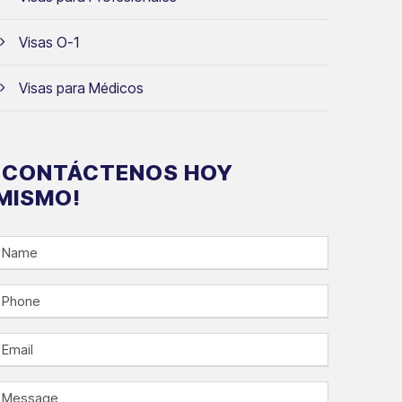
Visas O-1
Visas para Médicos
¡CONTÁCTENOS HOY
MISMO!
N
a
m
P
e
h
o
E
n
m
e
a
M